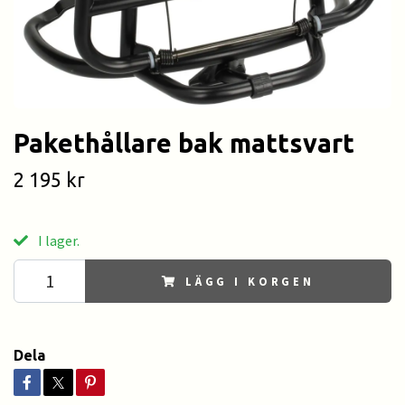
Pakethållare bak mattsvart
2 195 kr
I lager.
LÄGG I KORGEN
Dela