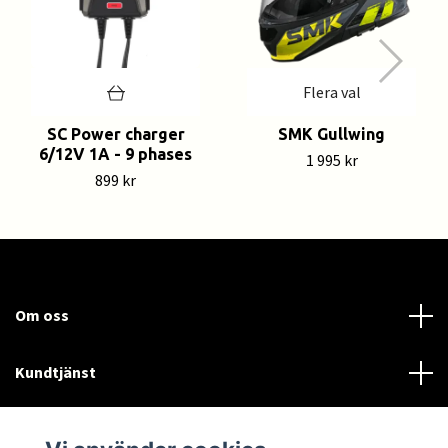
Flera val
SC Power charger
SMK Gullwing
6/12V 1A - 9 phases
1 995 kr
899 kr
Om oss
Kundtjänst
Läs mer