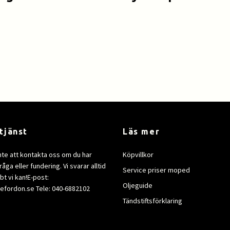
tjänst
Läs mer
nte att kontakta oss om du har
Köpvillkor
åga eller fundering. Vi svarar alltid
Service priser moped
bt vi kan!E-post:
Oljeguide
efordon.se
Tele: 040-6882102
Tändstiftsförklaring