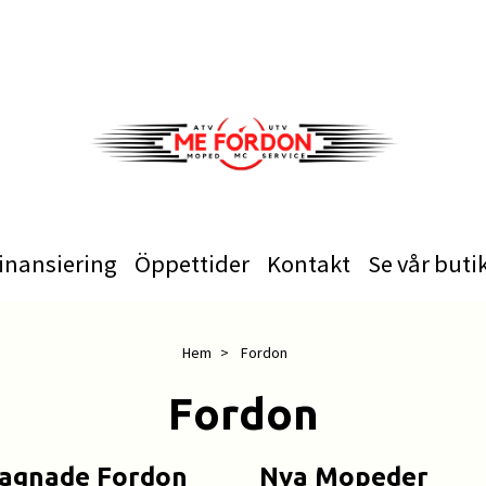
inansiering
Öppettider
Kontakt
Se vår buti
Hem
Fordon
Fordon
agnade Fordon
Nya Mopeder