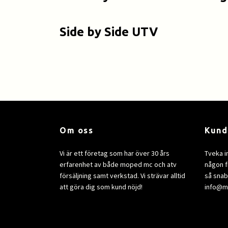
Side by Side UTV
Om oss
Kund
Vi är ett företag som har över 30 års
Tveka i
erfarenhet av både moped mc och atv
någon fr
försäljning samt verkstad. Vi strävar alltid
så snab
att göra dig som kund nöjd!
info@m