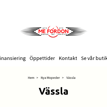
inansiering
Öppettider
Kontakt
Se vår buti
Hem
Nya Mopeder
Vässla
Vässla