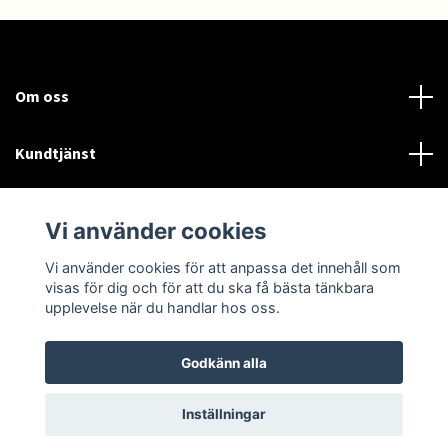
Om oss
Kundtjänst
Läs mer
Vi använder cookies
Sociala medier
Vi använder cookies för att anpassa det innehåll som
visas för dig och för att du ska få bästa tänkbara
upplevelse när du handlar hos oss.
Godkänn alla
© 2026 MEfordon
Inställningar