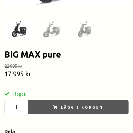
BIG MAX pure
22 995 kr
17 995 kr
I lager.
LÄGG I KORGEN
Dela