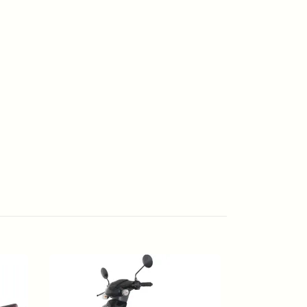
T-REX SP T4 
21 995 kr