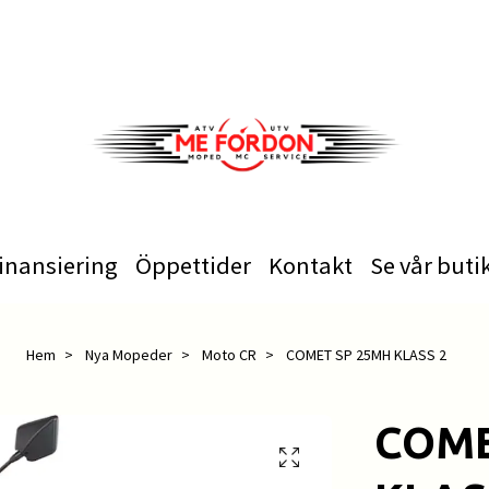
inansiering
Öppettider
Kontakt
Se vår buti
Hem
Nya Mopeder
Moto CR
COMET SP 25MH KLASS 2
COME