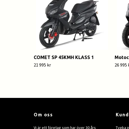
COMET SP 45KMH KLASS 1
Motoc
21 995 kr
26 995 
Om oss
Kund
Vi är ett företag som har över 30 års
Tveka i