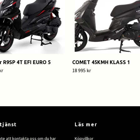
r R9SP 4T EFI EURO 5
COMET 45KMH KLASS 1
kr
18 995 kr
tjänst
Läs mer
nte att kontakta oss om du har
Köpvillkor