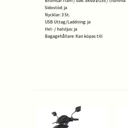
Bromsar fram / bak: Skiva Ø155 / trumma
Sidostöd: ja
Nycklar: 3 St.
USB Uttag/Laddning: ja
Hel- / halvljus: ja
Bagagehållare: Kan köpas till