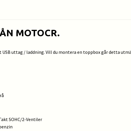
RÅN MOTOCR.
t USB uttag / laddning. Vill du montera en toppbox går detta utm
rå
-Takt SOHC/2-Ventiler
 benzin