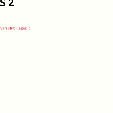
S 2
ärr slut i lager. :(