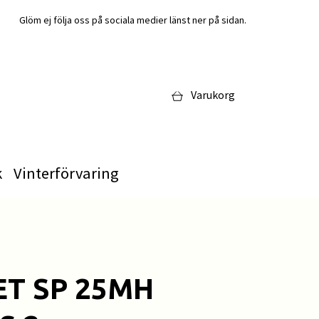
Glöm ej följa oss på sociala medier länst ner på sidan.
Varukorg
k
Vinterförvaring
T SP 25MH