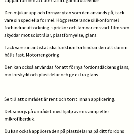
tappat formen att återfå sitt gamla utseende.
Den mjukar upp och förnyar ytan som den används på, tack
vare sin speciella formel. Högpresterande silikonformel
förhindrar uttorkning, sprickor och lämnar en svart film som
skyddar mot solstrålar, plastförnyelse, glans.
Tack vare sin antistatiska funktion förhindrar den att damm
hålls fast. Motorrengöring
Den kan också användas för att förnya fordonsdäckens glans,
motorskydd och plastdelar och ge extra glans.
Se till att området är rent och torrt innan applicering.
Det smörjs på området med hjälp av en svamp eller
mikrofiberduk.
Du kan också applicera den på plastdelarna på ditt fordons