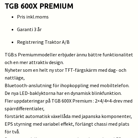
TGB 600X PREMIUM
Pris inkl.moms
Garanti 3 år
Registrering Traktor A/B
TGB:s Premiummodeller erbjuder ännu bättre funktionalitet
och en mer attraktiv design.
Nyheter som en helt ny stor TFT-färgskärm med dag- och
nattläge,
Bluetooth-anslutning för ihopkoppling med mobiltelefon.
De nya LED-baklyktorna har en dynamisk blinkfunktion.
Fler uppdateringar på TGB 600X Premium : 2×4/4×4-drev med
spärrdifferentialer,
förstärkt automatisk växellåda med japanska komponenter,
EPS styrning med variabel effekt, förlängt chassi med plats
för två.